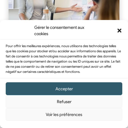
Gérer le consentement aux
cookies
DÉVELOPPEMENT DE CARRIÈRE
,
13/03/2023
Pour offrir les meilleures expériences, nous utilisons des technologies telles
LEADERSHIP
que les cookies pour stocker et/ou accéder aux informations des appareils. Le
fait de consentir à ces technologies nous permettra de traiter des données
telles que le comportement de navigation ou les ID uniques sur ce site. Le fait
de ne pas consentir ou de retirer son consentement peut avoir un effet
L’art de pitcher : techniques et astuces
négatif sur certaines caractéristiques et fonctions.
Savoir capter l’attention et convaincre votre
Accepter
interlocuteur en quelques mots est une réelle
compétence. Et bonne nouvelle, l’art de pitcher,
Refuser
ça s’apprend !…
Voir les préférences
LIRE L'ARTICLE