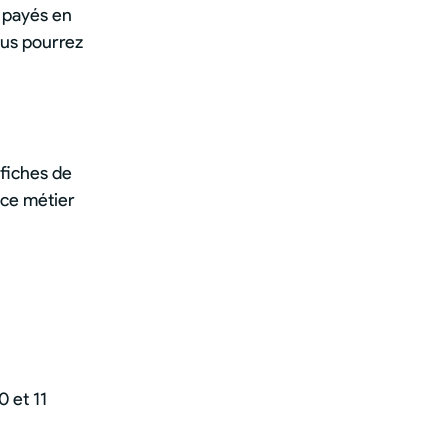
x payés en
ous pourrez
 fiches de
 ce métier
 et 11