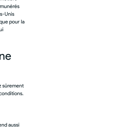
rémunérés
s-Unis
 que pour la
ui
une
ez sûrement
conditions.
end aussi