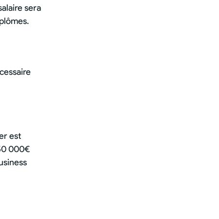
salaire sera
iplômes.
écessaire
er est
 50 000€
business